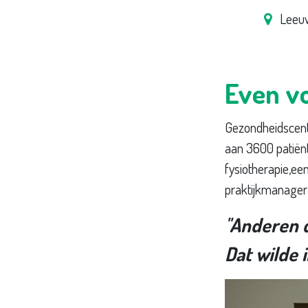
Leeu
Even vo
Gezondheidscent
aan 3600 patiënt
fysiotherapie,e
praktijkmanager
''Anderen d
Dat wilde i