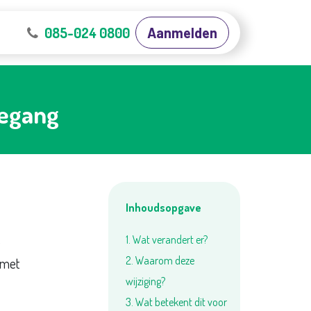
Contact
085-024 0800
Werken bij Cobbler
Certificeringen
Aanmelden
oegang
Inhoudsopgave
1. Wat verandert er?
e
2. Waarom deze
 met
wijziging?
3. Wat betekent dit voor